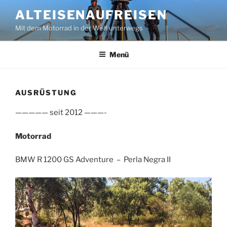
Zum
ALTEISENAUFREISEN
Inhalt
Mit dem Motorrad in der Welt unterwegs
springen
Menü
AUSRÜSTUNG
————— seit 2012 ———-
Motorrad
BMW R 1200 GS Adventure – Perla Negra II