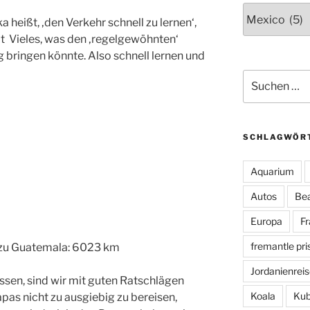
Länder
 heißt, ‚den Verkehr schnell zu lernen‘,
ibt Vieles, was den ‚regelgewöhnten‘
 bringen könnte. Also schnell lernen und
Suche
nach:
SCHLAGWÖR
Aquarium
Autos
Be
Europa
Fr
fremantle pri
 zu Guatemala: 6023 km
Jordanienreis
ssen, sind wir mit guten Ratschlägen
Koala
Kub
pas nicht zu ausgiebig zu bereisen,