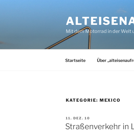
Zum
Inhalt
ALTEISEN
springen
Mit dem Motorrad in der Welt
Startseite
Über „alteisenaufr
KATEGORIE:
MEXICO
VERÖFFENTLICHT
11. DEZ. 10
AM
Straßenverkehr in 