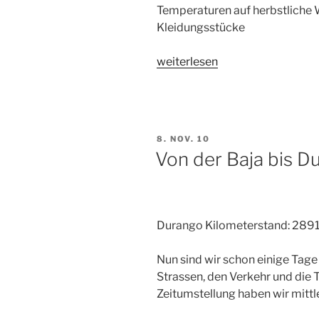
Temperaturen auf herbstliche
Kleidungsstücke
„Unterwegs
weiterlesen
zu
Tempel
und
Pyramiden…
VERÖFFENTLICHT
8. NOV. 10
und
AM
Von der Baja bis D
ans
Meer“
Durango Kilometerstand: 289
Nun sind wir schon einige Tag
Strassen, den Verkehr und die
Zeitumstellung haben wir mitt