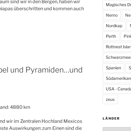
aum sind wir in den Bergen, haben wir
Magisches D
hiapas überschritten und kommen auch
Nemo
Ne
Nordkap
Perth
Pin
Rottnest Isla
Schwarzmeer
pel und Pyramiden…und
Spanien
S
Südamerikar
USA - Canada
zeus
tand: 4880 km
LÄNDER
sind wir im Zentralen Hochland Mexicos
este Auswirkungen: zum Einen sind die
Länder