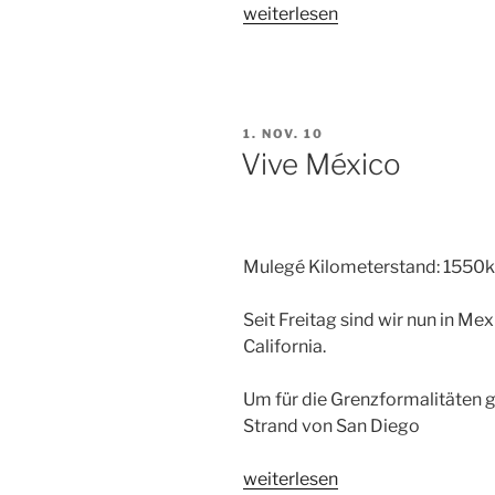
„Von
weiterlesen
der
Baja
bis
Durango“
VERÖFFENTLICHT
1. NOV. 10
AM
Vive México
Mulegé Kilometerstand: 1550
Seit Freitag sind wir nun in Me
California.
Um für die Grenzformalitäten g
Strand von San Diego
„Vive
weiterlesen