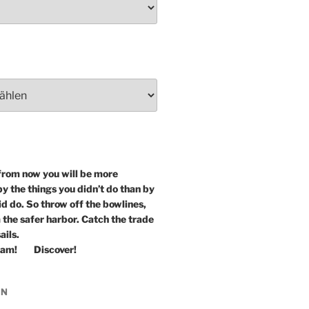
from now you will be more
y the things you didn’t do than by
id do. So throw off the bowlines,
 the safer harbor. Catch the trade
ails.
eam! Discover!
IN