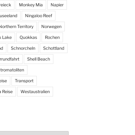
reieck
Monkey Mia
Napier
useeland
Ningaloo Reef
Northern Territory
Norwegen
k Lake
Quokkas
Rochen
nd
Schnorcheln
Schottland
rundfahrt
Shell Beach
tromatoliten
eise
Transport
 Reise
Westaustralien