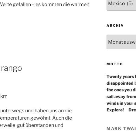
 Werte gefallen – es kommen die warmen
ARCHIV
Archiv
MOTTO
urango
Twenty years 
disappointed b
the ones you d
1km
sail away from
winds in your s
Explore! Dr
e unterwegs und haben uns an die
 Temperaturen gewöhnt. Auch die
lerweile gut überstanden und
MARK TWA