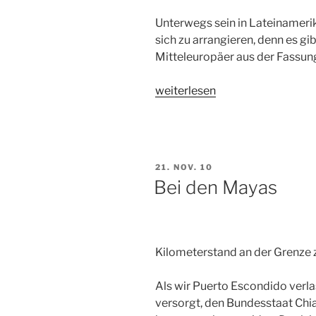
Unterwegs sein in Lateinamerika
sich zu arrangieren, denn es g
Mitteleuropäer aus der Fassung
„Straßenverkehr
weiterlesen
in
Lateinamerika
und
wir
VERÖFFENTLICHT
21. NOV. 10
mitten
AM
Bei den Mayas
drin“
Kilometerstand an der Grenze
Als wir Puerto Escondido verla
versorgt, den Bundesstaat Chia