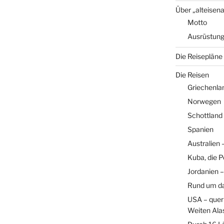
Über „alteisen
Motto
Ausrüstun
Die Reisepläne
Die Reisen
Griechenla
Norwegen
Schottland
Spanien
Australien
Kuba, die P
Jordanien –
Rund um d
USA – quer 
Weiten Ala