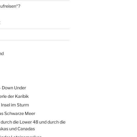
aufreisen“?
g
nd
 – Down Under
erle der Karibik
 Insel im Sturm
as Schwarze Meer
durch die Lower 48 und durch die
skas und Canadas