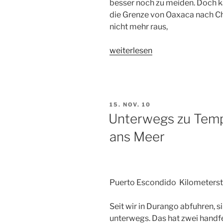
besser noch zu meiden. Doch k
die Grenze von Oaxaca nach C
nicht mehr raus,
„Bei
weiterlesen
den
Mayas“
VERÖFFENTLICHT
15. NOV. 10
AM
Unterwegs zu Tem
ans Meer
Puerto Escondido Kilometers
Seit wir in Durango abfuhren, 
unterwegs. Das hat zwei handf