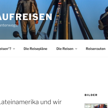
AUFREISEN
 unterwegs
eisen“?
Die Reisepläne
Die Reisen
Reiserouten
BILDER
Lateinamerika und wir