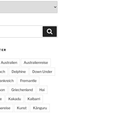
Suchen
TER
Australien
Australienreise
ach
Delphine
Down Under
ankreich
Fremantle
son
Griechenland
Hai
e
Kakadu
Kalbarri
areise
Kunst
Känguru