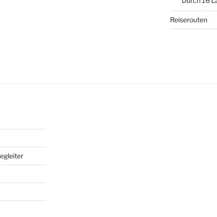
Durch 16 L
Reiserouten
egleiter