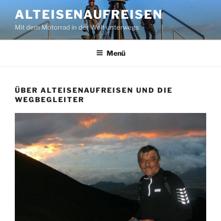
Zum
ALTEISENAUFREISEN
Inhalt
Mit dem Motorrad in der Welt unterwegs
springen
Menü
ÜBER ALTEISENAUFREISEN UND DIE
WEGBEGLEITER