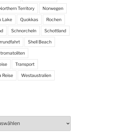
Northern Territory
Norwegen
k Lake
Quokkas
Rochen
nd
Schnorcheln
Schottland
rundfahrt
Shell Beach
tromatoliten
eise
Transport
 Reise
Westaustralien