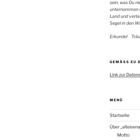
sein, was Du ni
unternommen ha
Land und verla
Segel in den W
Erkunde! Trä
GEMÄSS EU 
Link zur Daten
MENÜ
Startseite
Über „alteisen
Motto