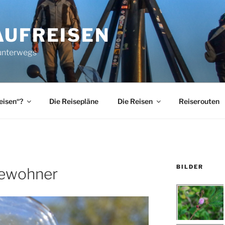
AUFREISEN
 unterwegs
eisen“?
Die Reisepläne
Die Reisen
Reiserouten
BILDER
Bewohner