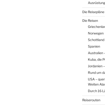
Ausrüstun
Die Reisepläne
Die Reisen
Griechenla
Norwegen
Schottland
Spanien
Australien
Kuba, die P
Jordanien –
Rund um d
USA – quer 
Weiten Ala
Durch 16 L
Reiserouten