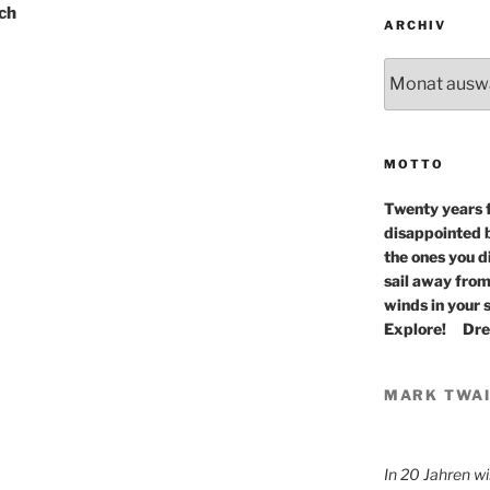
ach
ARCHIV
Archiv
MOTTO
Twenty years 
disappointed b
the ones you d
sail away from
winds in your s
Explore! Dr
MARK TWA
In 20 Jahren w