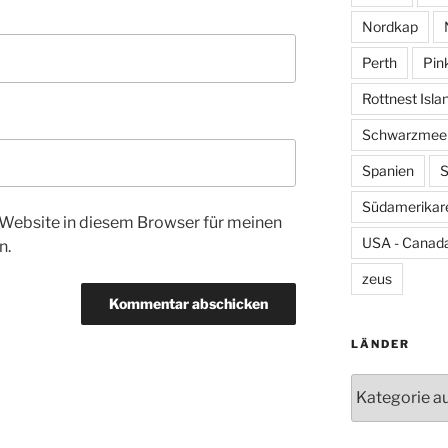
Nordkap
Perth
Pin
Rottnest Isla
Schwarzmeer
Spanien
S
Südamerikar
Website in diesem Browser für meinen
USA - Canada
n.
zeus
LÄNDER
Länder