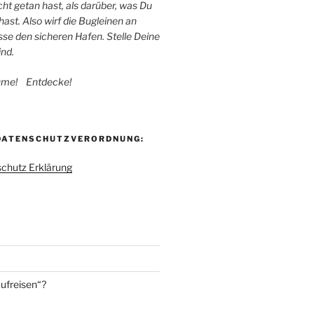
cht getan hast, als darüber, was Du
st. Also wirf die Bugleinen an
sse den sicheren Hafen. Stelle Deine
ind.
ume! Entdecke!
DATENSCHUTZVERORDNUNG:
schutz Erklärung
aufreisen“?