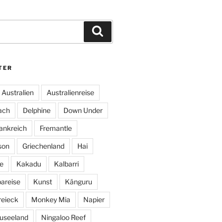
Suchen
TER
Australien
Australienreise
ach
Delphine
Down Under
ankreich
Fremantle
son
Griechenland
Hai
e
Kakadu
Kalbarri
areise
Kunst
Känguru
reieck
Monkey Mia
Napier
useeland
Ningaloo Reef