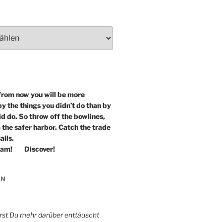
from now you will be more
y the things you didn’t do than by
id do. So throw off the bowlines,
 the safer harbor. Catch the trade
ails.
eam! Discover!
IN
irst Du mehr darüber enttäuscht