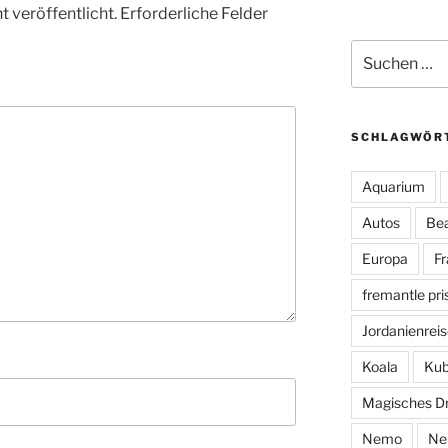
 veröffentlicht.
Erforderliche Felder
Suche
nach:
SCHLAGWÖR
Aquarium
Autos
Be
Europa
Fr
fremantle pri
Jordanienreis
Koala
Kub
Magisches D
Nemo
Ne