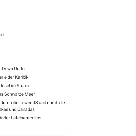
g
nd
 – Down Under
erle der Karibik
 Insel im Sturm
as Schwarze Meer
durch die Lower 48 und durch die
skas und Canadas
änder Lateinamerikas