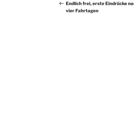
Beitrag
Endlich frei, erste Eindrücke n
vier Fahrtagen