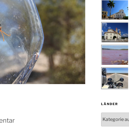
LÄNDER
Länder
entar