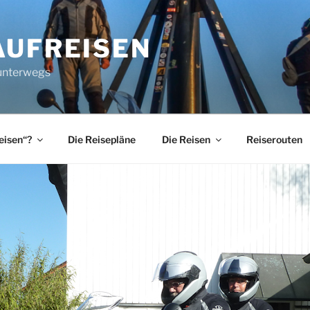
AUFREISEN
 unterwegs
eisen“?
Die Reisepläne
Die Reisen
Reiserouten