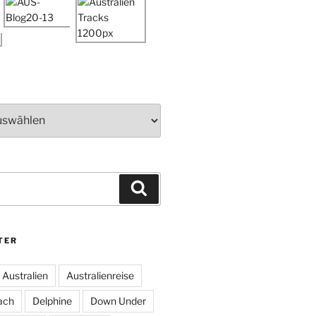
Suchen
TER
Australien
Australienreise
ach
Delphine
Down Under