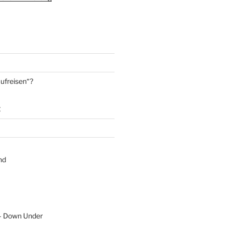
aufreisen“?
g
nd
 – Down Under