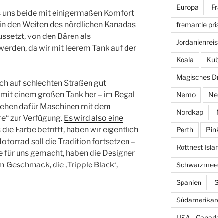
Europa
Fr
s uns beide mit einigermaßen Komfort
 in den Weiten des nördlichen Kanadas
fremantle pri
ussetzt, von den Bären als
Jordanienreis
erden, da wir mit leerem Tank auf der
Koala
Kub
Magisches D
ch auf schlechten Straßen gut
mit einem großen Tank her – im Regal
Nemo
Ne
stehen dafür Maschinen mit dem
Nordkap
re“ zur Verfügung.
Es wird also eine
 die Farbe betrifft, haben wir eigentlich
Perth
Pin
torrad soll die Tradition fortsetzen –
Rottnest Isla
ie für uns gemacht, haben die Designer
 Geschmack, die ‚Tripple Black‘,
Schwarzmeer
Spanien
S
Südamerikar
USA - Canada