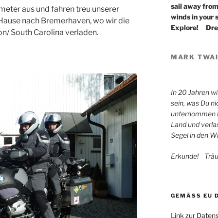
sail away from
meter aus und fahren treu unserer
winds in your s
 Hause nach Bremerhaven, wo wir die
Explore! Dr
ton/ South Carolina verladen.
MARK TWA
In 20 Jahren w
sein, was Du ni
unternommen ha
Land und verla
Segel in den W
Erkunde! Trä
GEMÄSS EU 
Link zur Daten