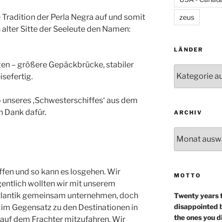
 Tradition der Perla Negra auf und somit
zeus
 alter Sitte der Seeleute den Namen:
LÄNDER
gen – größere Gepäckbrücke, stabiler
Länder
isefertig.
o unseres ‚Schwesterschiffes‘ aus dem
en Dank dafür.
ARCHIV
Archiv
ffen und so kann es losgehen. Wir
MOTTO
gentlich wollten wir mit unserem
Atlantik gemeinsam unternehmen, doch
Twenty years 
disappointed b
 im Gegensatz zu den Destinationen in
the ones you d
auf dem Frachter mitzufahren. Wir