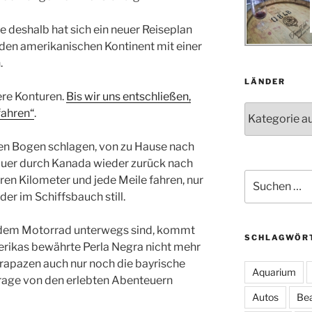
e deshalb hat sich ein neuer Reiseplan
, den amerikanischen Kontinent mit einer
.
LÄNDER
re Konturen.
Bis wir uns entschließen,
Länder
fahren“
.
ßen Bogen schlagen, von zu Hause nach
quer durch Kanada wieder zurück nach
Suche
ren Kilometer und jede Meile fahren, nur
nach:
der im Schiffsbauch still.
f dem Motorrad unterwegs sind, kommt
SCHLAGWÖR
rikas bewährte Perla Negra nicht mehr
trapazen auch nur noch die bayrische
Aquarium
rage von den erlebten Abenteuern
Autos
Be