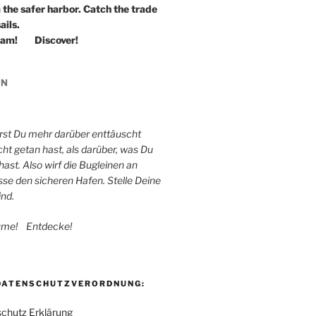
 the safer harbor. Catch the trade
ails.
eam! Discover!
IN
irst Du mehr darüber enttäuscht
cht getan hast, als darüber, was Du
st. Also wirf die Bugleinen an
sse den sicheren Hafen. Stelle Deine
ind.
ume! Entdecke!
DATENSCHUTZVERORDNUNG:
schutz Erklärung