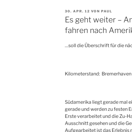
VERÖFFENTLICHT
30. APR. 12
VON
PAUL
AM
Es geht weiter – A
fahren nach Ameri
…soll die Überschrift für die nä
Kilometerstand: Bremerhaven
Südamerika liegt gerade mal ei
gerade und werden zu festen Er
Erste verarbeitet und
die Zu-H
Ausschnitt gesehen und die Ge
Aufgearbeitet ist das Erlebnis 