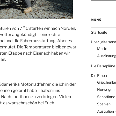
MENÜ
uren von 7 ° C starten wir nach Norden;
Startseite
wetter angekündigt – eine echte
ad und die Fahrerausstattung. Aber es
Über „alteisen
ermutet. Die Temperaturen bleiben zwar
Motto
ersten Etappe nach Eisenach haben wir
Ausrüstun
gen.
Die Reisepläne
Die Reisen
Griechenla
damerika Motorradfahrer, die ich in der
Norwegen
 kennen gelernt habe – haben uns
Nacht bei ihnen zu verbringen. Vielen
Schottland
, es war sehr schön bei Euch.
Spanien
Australien