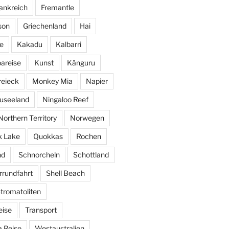
ankreich
Fremantle
son
Griechenland
Hai
e
Kakadu
Kalbarri
areise
Kunst
Känguru
reieck
Monkey Mia
Napier
useeland
Ningaloo Reef
Northern Territory
Norwegen
k Lake
Quokkas
Rochen
nd
Schnorcheln
Schottland
rundfahrt
Shell Beach
tromatoliten
eise
Transport
 Reise
Westaustralien